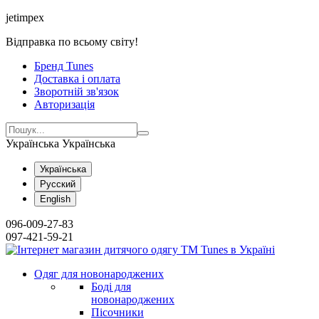
jetimpex
Відправка по всьому світу!
Бренд Tunes
Доставка і оплата
Зворотній зв'язок
Авторизація
Українська
Українська
Українська
Русский
English
096-009-27-83
097-421-59-21
Одяг для новонароджених
Боді для
новонароджених
Пісочники