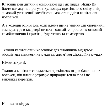
Класний цей дитячий комбінезон ще і як піддів. Якщо Ви
йдете взимку на прогулянку, поверх притільного сліпу і під
зимовий утеплений комбінезон можете піддіти капітоновий
чоловічок.
А в холодні осінін дні, коли вдома ще не увімкнули опалення і
температура в квартирі низька - одягайте просто, як основий
комбінезончик і крихітці буде тепло та комфортно.
Теплий капітоновий чоловічок для хлопчиків від трьох
місяців має манжети на рукавах, для м'якої фіксації на ручках.
Ніжки закриті.
Тканина капітоне складається з декількох шарів бавовняних
волокон, він класно утримує природне тепло тіла і не
викликає перегрів.
Написати відгук