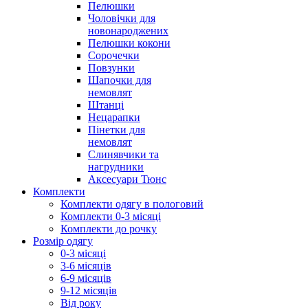
Пелюшки
Чоловічки для
новонароджених
Пелюшки кокони
Сорочечки
Повзунки
Шапочки для
немовлят
Штанці
Нецарапки
Пінетки для
немовлят
Слинявчики та
нагрудники
Аксесуари Тюнс
Комплекти
Комплекти одягу в пологовий
Комплекти 0-3 місяці
Комплекти до рочку
Розмір одягу
0-3 місяці
3-6 місяців
6-9 місяців
9-12 місяців
Від року