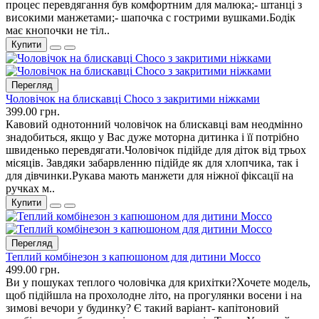
процес перевдягання був комфортним для малюка;- штанці з
високими манжетами;- шапочка с гострими вушками.Бодік
має кнопочки не тіл..
Купити
Перегляд
Чоловічок на блискавці Choco з закритими ніжками
399.00 грн.
Кавовий однотонний чоловічок на блискавці вам неодмінно
знадобиться, якщо у Вас дуже моторна дитинка і її потрібно
швиденько перевдягати.Чоловічок підійде для діток від трьох
місяців. Завдяки забарвленню підійде як для хлопчика, так і
для дівчинки.Рукава мають манжети для ніжної фіксації на
ручках м..
Купити
Перегляд
Теплий комбінезон з капюшоном для дитини Mocco
499.00 грн.
Ви у пошуках теплого чоловічка для крихітки?Хочете модель,
щоб підійшла на прохолодне літо, на прогулянки восени і на
зимові вечори у будинку? Є такий варіант- капітоновий