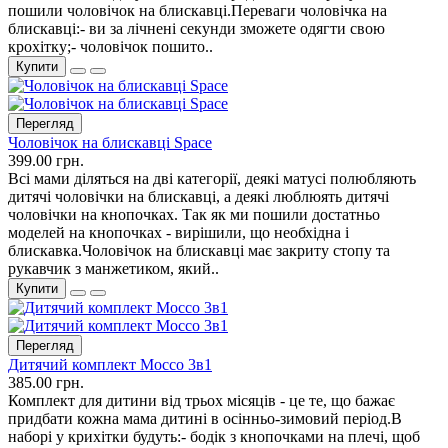
пошили чоловічок на блискавці.Переваги чоловічка на
блискавці:- ви за лічнені секунди зможете одягти свою
крохітку;- чоловічок пошито..
Купити
Перегляд
Чоловічок на блискавці Space
399.00 грн.
Всі мами діляться на дві категорії, деякі матусі полюбляють
дитячі чоловічки на блискавці, а деякі люблюять дитячі
чоловічки на кнопочках. Так як ми пошили достатньо
моделей на кнопочках - вирішили, що необхідна і
блискавка.Чоловічок на блискавці має закриту стопу та
рукавчик з манжетиком, який..
Купити
Перегляд
Дитячий комплект Mocco 3в1
385.00 грн.
Комплект для дитини від трьох місяців - це те, що бажає
придбати кожна мама дитині в осінньо-зимовий період.В
наборі у крихітки будуть:- бодік з кнопочками на плечі, щоб