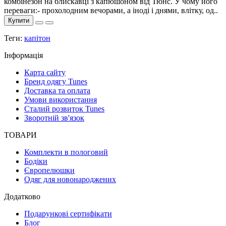
комбінезон на блискавці з капюшоном від Тюнс. У чому його
переваги:- прохолодним вечорами, а іноді і днями, влітку, од..
Купити
Теги:
капітон
Інформація
Карта сайту
Бренд одягу Tunes
Доставка та оплата
Умови використання
Сталий розвиток Tunes
Зворотній зв'язок
ТОВАРИ
Комплекти в пологовий
Бодіки
Європелюшки
Одяг для новонароджених
Додатково
Подарункові сертифікати
Блог