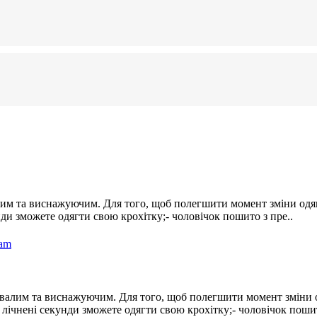
лим та виснажуючим. Для того, щоб полегшити момент зміни од
нди зможете одягти свою крохітку;- чоловічок пошито з пре..
ивалим та виснажуючим. Для того, щоб полегшити момент зміни
а лічнені секунди зможете одягти свою крохітку;- чоловічок поши