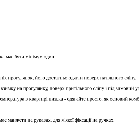
юка має бути мінімум один.
іх прогулянок, його достатньо одягти поверх натільного сліпу.
 взимку на прогулянку, поверх притільного сліпу і під зимовий 
температура в квартирі низька - одягайте просто, як основий комб
ає манжети на рукавах, для м'якої фіксації на ручках.