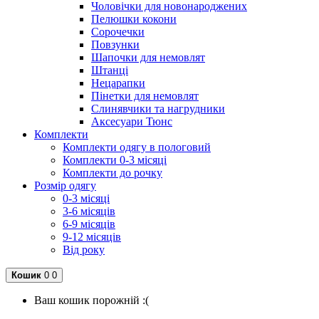
Чоловічки для новонароджених
Пелюшки кокони
Сорочечки
Повзунки
Шапочки для немовлят
Штанці
Нецарапки
Пінетки для немовлят
Слинявчики та нагрудники
Аксесуари Тюнс
Комплекти
Комплекти одягу в пологовий
Комплекти 0-3 місяці
Комплекти до рочку
Розмір одягу
0-3 місяці
3-6 місяців
6-9 місяців
9-12 місяців
Від року
Кошик
0
0
Ваш кошик порожній :(