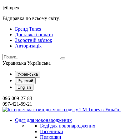
jetimpex
Відправка по всьому світу!
Бренд Tunes
Доставка і оплата
Зворотній зв'язок
Авторизація
Українська
Українська
Українська
Русский
English
096-009-27-83
097-421-59-21
Одяг для новонароджених
Боді для новонароджених
Пісочники
Пелюшки