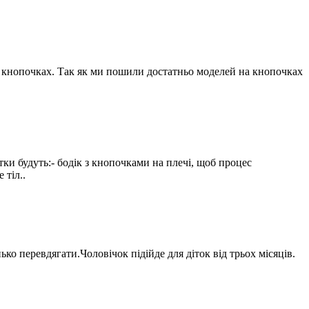
 на кнопочках. Так як ми пошили достатньо моделей на кнопочках
тки будуть:- бодік з кнопочками на плечі, щоб процес
тіл..
о перевдягати.Чоловічок підійде для діток від трьох місяців.