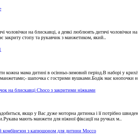
итячі чоловічки на блискавці, а деякі люблюять дитячі чоловічки
ає закриту стопу та рукавчик з манжетиком, який..
ати кожна мама дитині в осінньо-зимовий період.В наборі у крихі
манжетами;- шапочка с гострими вушками.Бодік має кнопочки не 
биться, якщо у Вас дуже моторна дитинка і її потрібно швиденьк
и.Рукава мають манжети для ніжної фіксації на ручках м..