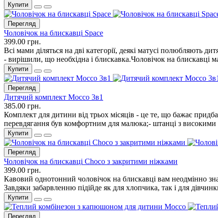
Купити
Перегляд
Чоловічок на блискавці Space
399.00 грн.
Всі мами діляться на дві категорії, деякі матусі полюбляють д
- вирішили, що необхідна і блискавка.Чоловічок на блискавці м
Купити
Перегляд
Дитячий комплект Mocco 3в1
385.00 грн.
Комплект для дитини від трьох місяців - це те, що бажає придб
перевдягання був комфортним для малюка;- штанці з високими 
Купити
Перегляд
Чоловічок на блискавці Choco з закритими ніжками
399.00 грн.
Кавовий однотонний чоловічок на блискавці вам неодмінно знадо
Завдяки забарвленню підійде як для хлопчика, так і для дівчинк
Купити
Перегляд