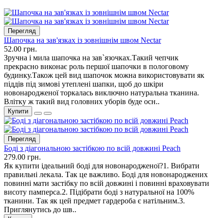
Перегляд
Шапочка на зав'язках із зовнішнім швом Nectar
52.00 грн.
Зручна і мила шапочка на зав`язочках.Такий чепчик
прекрасно виконає роль першої шапочки в пологовому
будинку.Також цей вид шапочок можна використовувати як
піддів під зимові утеплені шапки, щоб до шкіри
новонародженої торкалась виключно натуральна тканина.
Влітку ж такий вид головних уборів буде осн..
Купити
Перегляд
Боді з діагональною застібкою по всій довжині Peach
279.00 грн.
Як купити ідеальний боді для новонародженої?1. Вибрати
правильні лекала. Так це важливо. Боді для новонароджених
повинні мати застібку по всій довжині і повинні враховувати
висоту памперса.2. Підібрати боді з натуральної на 100%
тканини. Так як цей предмет гардероба є натільним.3.
Приглянутись до шв..