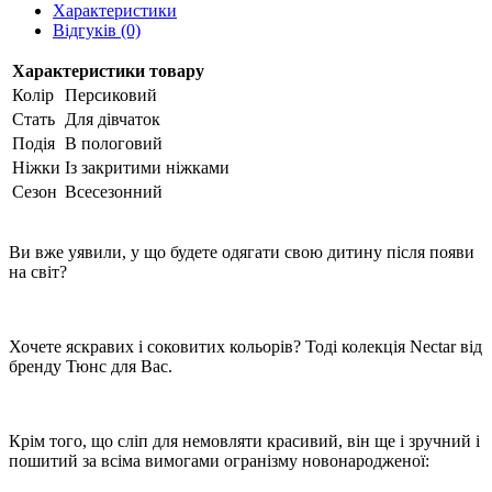
Характеристики
Відгуків (0)
Характеристики товару
Колір
Персиковий
Стать
Для дівчаток
Подія
В пологовий
Ніжки
Із закритими ніжками
Сезон
Всесезонний
Ви вже уявили, у що будете одягати свою дитину після появи
на світ?
Хочете яскравих і соковитих кольорів? Тоді колекція Nectar від
бренду Тюнс для Вас.
Крім того, що сліп для немовляти красивий, він ще і зручний і
пошитий за всіма вимогами огранізму новонародженої: