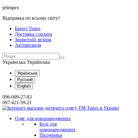
jetimpex
Відправка по всьому світу!
Бренд Tunes
Доставка і оплата
Зворотній зв'язок
Авторизація
Українська
Українська
Українська
Русский
English
096-009-27-83
097-421-59-21
Одяг для новонароджених
Боді для
новонароджених
Пісочники