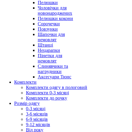
Пелюшки
Чоловічки для
новонароджених
Пелюшки кокони
Сорочечки
Повзунки
Шапочки для
немовлят
Штанці
Нецарапки
Пінетки для
немовлят
Слинявчики та
нагрудники
Аксесуари Тюнс
Комплекти
Комплекти одягу в пологовий
Комплекти 0-3 місяці
Комплекти до рочку
Розмір одягу
0-3 місяці
3-6 місяців
6-9 місяців
9-12 місяців
Від року