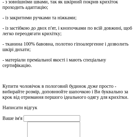
- з зовнішніми швами, так як шкірний покрив крихіток
проходить адаптацію;
- із закритими ручками та ніжками;
- із застібкою до двох п'ят, і кнопочками по всій довжині, щоб
легко переодягати крихітку;
- тканина 100% бавовна, полотно гіпоалергенне і дозволить
шкірі дихати;
- матеріали преміальної якості і мають спеціальну
сертифікацію.
Купити чоловічок в пологовий будинок дуже просто -
вибирайте розмір, доповнюйте шапочкою і Ви буквально за
крок від отримання першого ідеального одягу для крихітки.
Написати відгук
Ваше ім'я