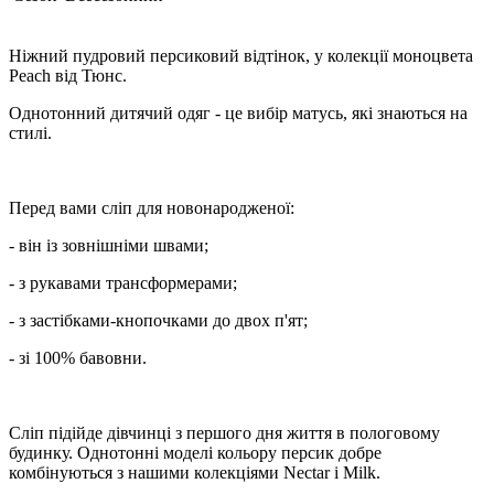
Ніжний пудровий персиковий відтінок, у колекції моноцвета
Peach від Тюнс.
Однотонний дитячий одяг - це вибір матусь, які знаються на
стилі.
Перед вами сліп для новонародженої:
- він із зовнішніми швами;
- з рукавами трансформерами;
- з застібками-кнопочками до двох п'ят;
- зі 100% бавовни.
Сліп підійде дівчинці з першого дня життя в пологовому
будинку. Однотонні моделі кольору персик добре
комбінуються з нашими колекціями Nectar і Milk.