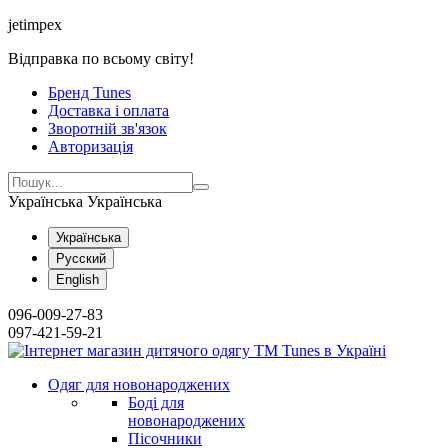
jetimpex
Відправка по всьому світу!
Бренд Tunes
Доставка і оплата
Зворотній зв'язок
Авторизація
Українська
Українська
Українська
Русский
English
096-009-27-83
097-421-59-21
Одяг для новонароджених
Боді для
новонароджених
Пісочники