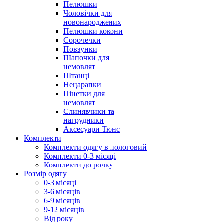
Пелюшки
Чоловічки для
новонароджених
Пелюшки кокони
Сорочечки
Повзунки
Шапочки для
немовлят
Штанці
Нецарапки
Пінетки для
немовлят
Слинявчики та
нагрудники
Аксесуари Тюнс
Комплекти
Комплекти одягу в пологовий
Комплекти 0-3 місяці
Комплекти до рочку
Розмір одягу
0-3 місяці
3-6 місяців
6-9 місяців
9-12 місяців
Від року