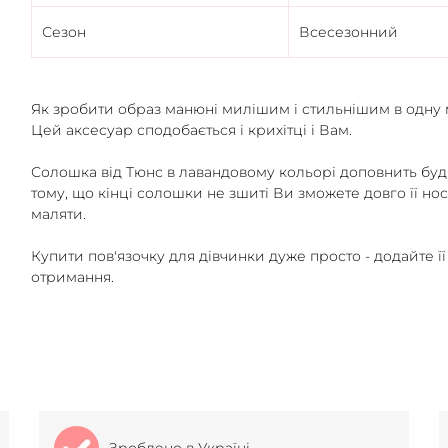
Сезон
Всесезонний
Як зробити образ манюні милішим і стильнішим в одну 
Цей аксесуар сподобається і крихітці і Вам.
Солошка від Тюнс в лавандовому кольорі доповнить будь
тому, що кінці солошки не зшиті Ви зможете довго її но
маляти.
Купити пов'язочку для дівчинки дуже просто - додайте її 
отримання.