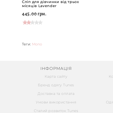
Сліп для дівчинки від трьох
місяців Lavender
445.00 грн.
Теги:
Mono
ІНФОРМАЦІЯ
Карта сайту
К
Бренд одягу Tunes
Доставка та оплата
Умови використання
Одя
Сталий розвиток Tunes