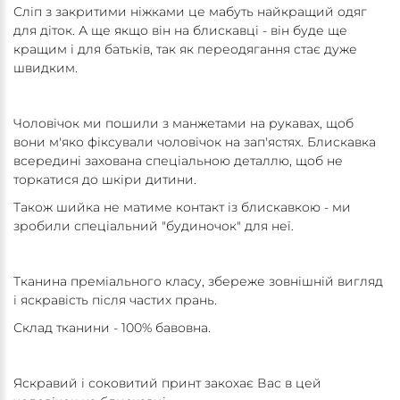
Сліп з закритими ніжками це мабуть найкращий одяг
для діток. А ще якщо він на блискавці - він буде ще
кращим і для батьків, так як переодягання стає дуже
швидким.
Чоловічок ми пошили з манжетами на рукавах, щоб
вони м'яко фіксували чоловічок на зап'ястях. Блискавка
всередині захована спеціальною деталлю, щоб не
торкатися до шкіри дитини.
Також шийка не матиме контакт із блискавкою - ми
зробили спеціальний "будиночок" для неї.
Тканина преміального класу, збереже зовнішній вигляд
і яскравість після частих прань.
Склад тканини - 100% бавовна.
Яскравий і соковитий принт закохає Вас в цей