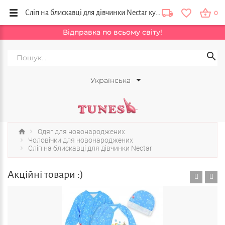
Сліп на блискавці для дівчинки Nectar купити в інтернет магазині від виробника дитячого одягу Тюнс, Львів, Київ. Одеса, Україна
0
Відправка по всьому світу!
Українська
Одяг для новонароджених
Чоловічки для новонароджених
Сліп на блискавці для дівчинки Nectar
Акційні товари :)