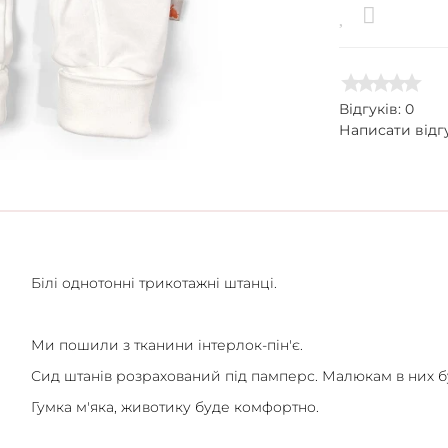
Відгуків: 0
Написати відг
Білі однотонні трикотажні штанці.
Ми пошили з тканини інтерлок-пін'є.
Сид штанів розрахований під памперс. Малюкам в них б
Гумка м'яка, животику буде комфортно.