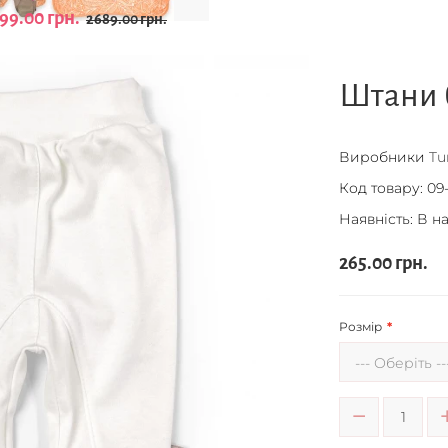
99.00 грн.
2689.00 грн.
Штани б
Виробники
Tu
Код товару:
09
Наявність: В н
265.00 грн.
Розмір
--- Оберіть --