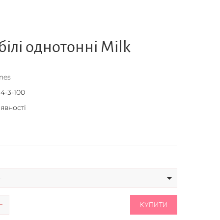
ілі однотонні Milk
nes
-4-3-100
аявності
-
КУПИТИ