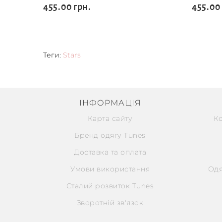
455.00 грн.
455.00
Теги:
Stars
ІНФОРМАЦІЯ
Карта сайту
К
Бренд одягу Tunes
Доставка та оплата
Умови використання
Одя
Сталий розвиток Tunes
Зворотній зв'язок