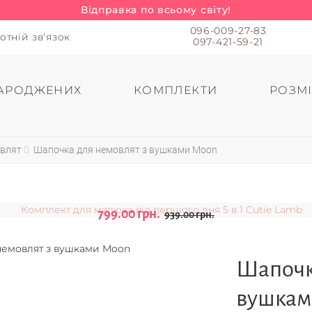
Відправка по всьому світу!
096-009-27-83
отній зв'язок
097-421-59-21
АРОДЖЕНИХ
КОМПЛЕКТИ
РОЗМІ
овлят
Шапочка для немовлят з вушками Moon
799.00 грн.
939.00 грн.
Шапочк
вушкам