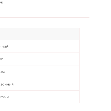
ук
чний
кс
ска
езонний
шками