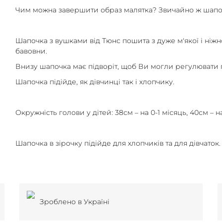
Чим можна завершити образ малятка? Звичайно ж шапо
Шапочка з вушками від Тюнс пошита з дуже м'якої і ніжн
бавовни.
Внизу шапочка має підворіт, щоб Ви могли регулювати 
Шапочка підійде, як дівчинці так і хлопчику.
Окружність голови у дітей: 38см – на 0-1 місяць, 40см – на
Шапочка в зірочку підійде для хлопчиків та для дівчаток.
Зроблено в Україні