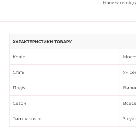
Написати відг
ХАРАКТЕРИСТИКИ ТОВАРУ
Колір
Моло
Стать
Унісе
Подія
Випи
Сезон
Всес
Тип шапочки
З ву