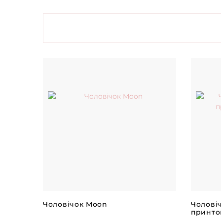
Чоловічок Moon
Чолові
принто