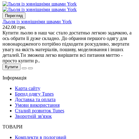
Перегляд
Льоля із зовнішніми швами York
242.00 грн.
Купити льолю в наш час стало достатньо легкою задачкою, а
ось обрати її дуже складно. До обрання першого одягу для
новонародженого потрібно підходити розсудливо, звертати
увагу на якість матеріалів, пошиву, моделювання і інших
деталей.Ти зможеш легко вирішити всі питання миттю -
просто купити р..
Купити
Інформація
Карта сайту
Бренд одягу Tunes
Доставка та оплата
Умови використання
Сталий розвиток Tunes
Зворотній зв'язок
ТОВАРИ
Комплекти в пологовий