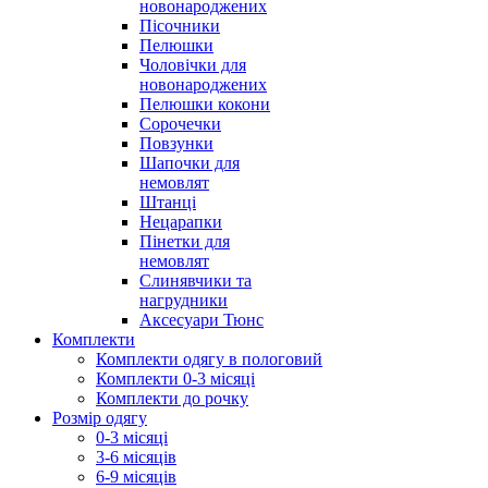
новонароджених
Пісочники
Пелюшки
Чоловічки для
новонароджених
Пелюшки кокони
Сорочечки
Повзунки
Шапочки для
немовлят
Штанці
Нецарапки
Пінетки для
немовлят
Слинявчики та
нагрудники
Аксесуари Тюнс
Комплекти
Комплекти одягу в пологовий
Комплекти 0-3 місяці
Комплекти до рочку
Розмір одягу
0-3 місяці
3-6 місяців
6-9 місяців