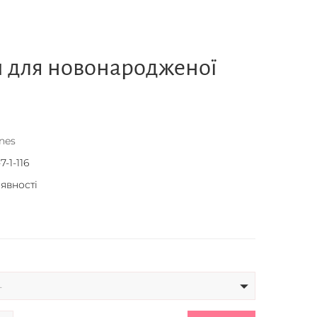
и для новонародженої
nes
7-1-116
аявності
-