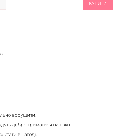
КУПИТИ
ук
ільно ворушити.
удуть добре триматися на ніжці.
 стати в нагоді.