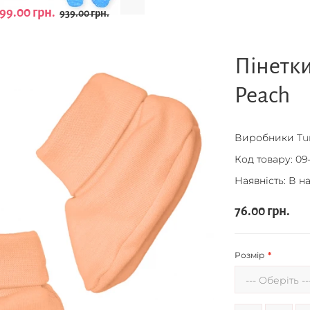
99.00 грн.
939.00 грн.
Пінетк
Peach
Виробники
Tu
Код товару:
09-
Наявність: В н
76.00 грн.
Розмір
--- Оберіть --