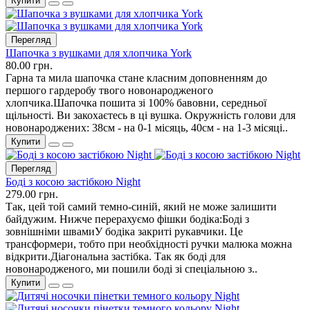
Купити
Перегляд
Шапочка з вушками для хлопчика York
80.00 грн.
Гарна та мила шапочка стане класним доповненням до
першого гардеробу твого новонародженого
хлопчика.Шапочка пошита зі 100% бавовни, середньої
щільності. Ви закохаєтесь в ці вушка. Окружність голови для
новонароджених: 38см - на 0-1 місяць, 40см - на 1-3 місяці..
Купити
Перегляд
Боді з косою застібкою Night
279.00 грн.
Так, цей той самий темно-синій, який не може залишити
байдужим. Нижче перерахуємо фішки бодіка:Боді з
зовнішніми швамиУ бодіка закриті рукавчики. Це
трансформери, тобто при необхідності ручки малюка можна
відкрити.Діагональна застібка. Так як боді для
новонародженого, ми пошили боді зі спеціальною з..
Купити