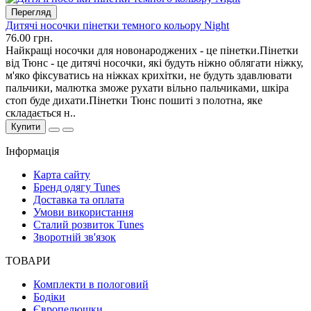
Перегляд
Дитячі носочки пінетки темного кольору Night
76.00 грн.
Найкращі носочки для новонароджених - це пінетки.Пінетки
від Тюнс - це дитячі носочки, які будуть ніжно облягати ніжку,
м'яко фіксуватись на ніжках крихітки, не будуть здавлювати
пальчики, малютка зможе рухати вільно пальчиками, шкіра
стоп буде дихати.Пінетки Тюнс пошиті з полотна, яке
складається н..
Купити
Інформація
Карта сайту
Бренд одягу Tunes
Доставка та оплата
Умови використання
Сталий розвиток Tunes
Зворотній зв'язок
ТОВАРИ
Комплекти в пологовий
Бодіки
Європелюшки