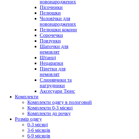
новонароджених
Пісочники
Пелюшки
Чоловічки для
новонароджених
Пелюшки кокони
Сорочечки
Повзунки
Шапочки для
немовлят
Штанці
Нецарапки
Пінетки для
немовлят
Слинявчики та
нагрудники
Аксесуари Тюнс
Комплекти
Комплекти одягу в пологовий
Комплекти 0-3 місяці
Комплекти до рочку
Розмір одягу
0-3 місяці
3-6 місяців
6-9 місяців