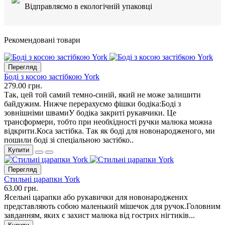
Відправляємо в екологічній упаковці
Рекомендовані товари
Перегляд
Боді з косою застібкою York
279.00 грн.
Так, цей той самий темно-синій, який не може залишити
байдужим. Нижче перерахуємо фішки бодіка:Боді з
зовнішніми швамиУ бодіка закриті рукавчики. Це
трансформери, тобто при необхідності ручки малюка можна
відкрити.Коса застібка. Так як боді для новонародженого, ми
пошили боді зі спеціальною застібко..
Купити
Перегляд
Стильні царапки York
63.00 грн.
Ясельні царапки або рукавички для новонароджених
представляють собою маленький мішечок для ручок.Головним
завданням, яких є захист малюка від гострих нігтиків...