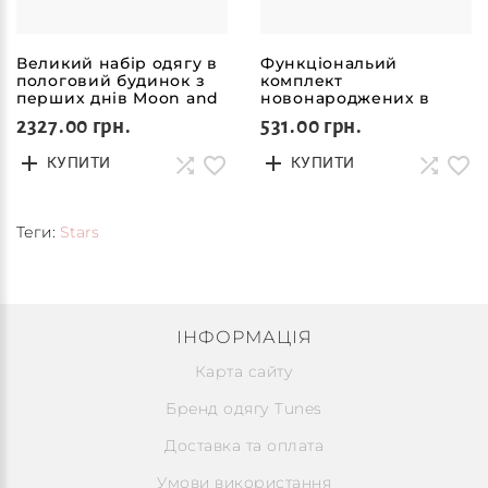
Великий набір одягу в
Функціональий
пологовий будинок з
комплект
перших днів Moon and
новонароджених в
Night
зірочки Moon
2327.00 грн.
531.00 грн.
КУПИТИ
КУПИТИ
Теги:
Stars
ІНФОРМАЦІЯ
Карта сайту
Бренд одягу Tunes
Доставка та оплата
Умови використання