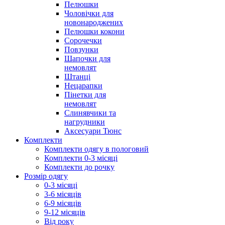
Пелюшки
Чоловічки для
новонароджених
Пелюшки кокони
Сорочечки
Повзунки
Шапочки для
немовлят
Штанці
Нецарапки
Пінетки для
немовлят
Слинявчики та
нагрудники
Аксесуари Тюнс
Комплекти
Комплекти одягу в пологовий
Комплекти 0-3 місяці
Комплекти до рочку
Розмір одягу
0-3 місяці
3-6 місяців
6-9 місяців
9-12 місяців
Від року