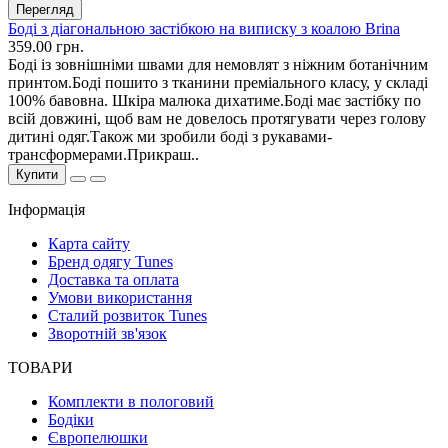
Перегляд
Боді з діагональною застібкою на виписку з коалою Brina
359.00 грн.
Боді із зовнішніми швами для немовлят з ніжним ботанічним
принтом.Боді пошито з тканини преміального класу, у складі
100% бавовна. Шкіра малюка дихатиме.Боді має застібку по
всій довжині, щоб вам не довелось протягувати через голову
дитині одяг.Також ми зробили боді з рукавами-
трансформерами.Прикраш..
Купити
Інформація
Карта сайту
Бренд одягу Tunes
Доставка та оплата
Умови використання
Сталий розвиток Tunes
Зворотній зв'язок
ТОВАРИ
Комплекти в пологовий
Бодіки
Європелюшки