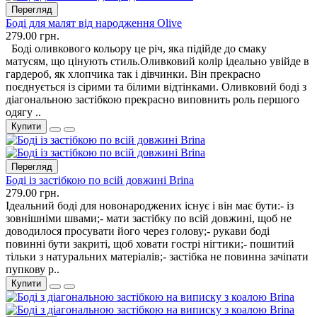
Перегляд
Боді для малят від народження Olive
279.00 грн.
Боді оливкового кольору це річ, яка підійде до смаку
матусям, що цінують стиль.Оливковий колір ідеально увійде в
гардероб, як хлопчика так і дівчинки. Він прекрасно
поєднується із сірими та білими відтінками. Оливковий боді з
діагональною застібкою прекрасно виповнить роль першого
одягу ..
Купити
Перегляд
Боді із застібкою по всій довжині Brina
279.00 грн.
Ідеальний боді для новонароджених існує і він має бути:- із
зовнішніми швами;- мати застібку по всій довжині, щоб не
доводилося просувати його через голову;- рукави боді
повинні бути закриті, щоб ховати гострі нігтики;- пошитий
тільки з натуральних матеріалів;- застібка не повинна зачіпати
пупкову р..
Купити