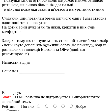
- повзунки мають бути оснащені широкою манжетовидною
резинкою, шириною більш ніж два пальці.
- найкращі повзунки завжти ш'ються із натуральних тканин
Слідуючи цим правилам бренд дитячого одягу Tunes створив
однотонні зелені повзунки.
На дотик вони дуже м'які та ніжні, крихітці в них буде
комфортно.
Завдяки тому, що повзуни мають стильний зелений моноколір
- вони круто доповнять будь-який образ. До прикладу, боді та
розпашонки з колекції Blossom та Olive (дивіться
рекомендоване)
Написати відгук
Ваше ім'я
Ваш відгук
Увага:
HTML розмітка не підтримується. Використовуйте
звичайний текст.
Рейтинг
Погано
Добре
Captcha