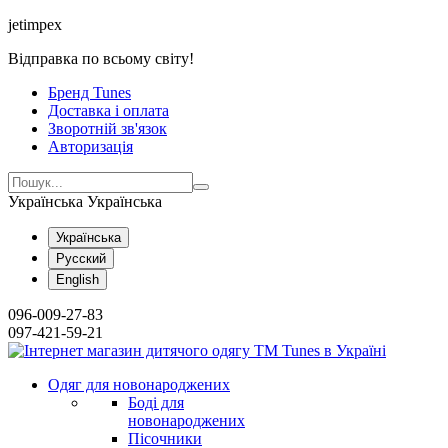
jetimpex
Відправка по всьому світу!
Бренд Tunes
Доставка і оплата
Зворотній зв'язок
Авторизація
Українська
Українська
Українська
Русский
English
096-009-27-83
097-421-59-21
Одяг для новонароджених
Боді для
новонароджених
Пісочники