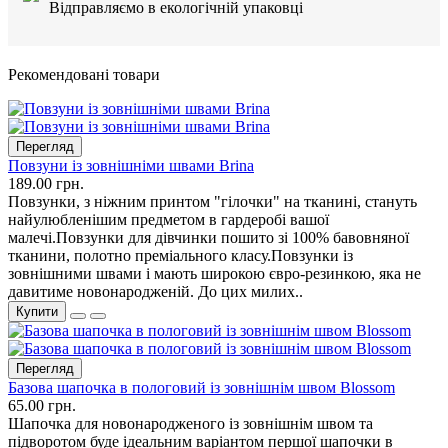
Відправляємо в екологічній упаковці
Рекомендовані товари
Перегляд
Повзуни із зовнішніми швами Brina
189.00 грн.
Повзунки, з ніжним принтом "гілочки" на тканині, стануть
найулюбленішим предметом в гардеробі вашої
малечі.Повзунки для дівчинки пошито зі 100% бавовняної
тканини, полотно преміального класу.Повзунки із
зовнішними швами і мають широкою євро-резинкою, яка не
давитиме новонародженій. До цих милих..
Купити
Перегляд
Базова шапочка в пологовий із зовнішнім швом Blossom
65.00 грн.
Шапочка для новонародженого із зовнішнім швом та
підворотом буде ідеальним варіантом першої шапочки в