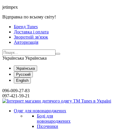
jetimpex
Відправка по всьому світу!
Бренд Tunes
Доставка і оплата
Зворотній зв'язок
Авторизація
Українська
Українська
Українська
Русский
English
096-009-27-83
097-421-59-21
Одяг для новонароджених
Боді для
новонароджених
Пісочники