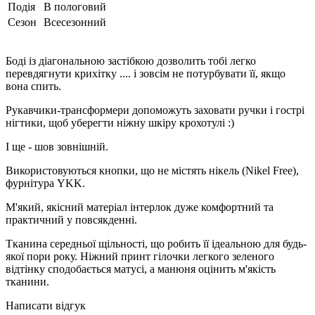
Подія
В пологовий
Сезон
Всесезонний
Боді із діагональною застібкою дозволить тобі легко
перевдягнути крихітку .... і зовсім не потурбувати її, якщо
вона спить.
Рукавчики-трансформери допоможуть заховати ручки і гострі
нігтики, щоб уберегти ніжну шкіру крохотулі :)
І ще - шов зовнішній.
Використовуються кнопки, що не містять нікель (Nikel Free),
фурнітура YKK.
М'який, якісний матеріал інтерлок дуже комфортний та
практичний у повсякденні.
Тканина середньої щільності, що робить її ідеальною для будь-
якої пори року. Ніжний принт гілочки легкого зеленого
відтінку сподобається матусі, а манюня оцінить м'якість
тканини.
Написати відгук