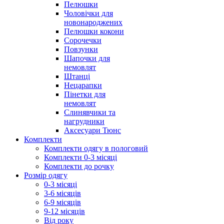
Пелюшки
Чоловічки для
новонароджених
Пелюшки кокони
Сорочечки
Повзунки
Шапочки для
немовлят
Штанці
Нецарапки
Пінетки для
немовлят
Слинявчики та
нагрудники
Аксесуари Тюнс
Комплекти
Комплекти одягу в пологовий
Комплекти 0-3 місяці
Комплекти до рочку
Розмір одягу
0-3 місяці
3-6 місяців
6-9 місяців
9-12 місяців
Від року