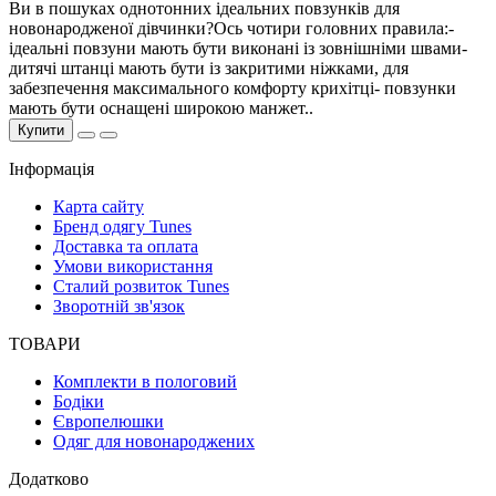
Ви в пошуках однотонних ідеальних повзунків для
новонародженої дівчинки?Ось чотири головних правила:-
ідеальні повзуни мають бути виконані із зовнішніми швами-
дитячі штанці мають бути із закритими ніжками, для
забезпечення максимального комфорту крихітці- повзунки
мають бути оснащені широкою манжет..
Купити
Інформація
Карта сайту
Бренд одягу Tunes
Доставка та оплата
Умови використання
Сталий розвиток Tunes
Зворотній зв'язок
ТОВАРИ
Комплекти в пологовий
Бодіки
Європелюшки
Одяг для новонароджених
Додатково