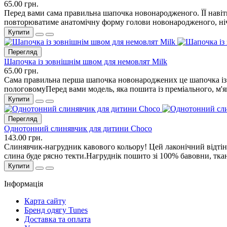
65.00 грн.
Перед вами сама правильна шапочка новонародженого. ЇЇ навіт
повторюватиме анатомічну форму голови новонародженого, нічи
Купити
Перегляд
Шапочка із зовнішнім швом для немовлят Milk
65.00 грн.
Сама правильна перша шапочка новонароджених це шапочка із 
пологовомуПеред вами модель, яка пошита із преміального, м'я
Купити
Перегляд
Однотонний слинявчик для дитини Choco
143.00 грн.
Слинявчик-нагрудник кавового кольору! Цей лаконічний відтінок
слина буде рясно текти.Нагруднік пошито зі 100% бавовни, ткан
Купити
Інформація
Карта сайту
Бренд одягу Tunes
Доставка та оплата