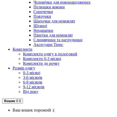
Чоловічки для новонароджених
Пелюшки кокони
Сорочечки
Повзунки
Шапочки для немовлят
Штанці
Нецарапки
Пінетки для немовлят
Слинявчики та нагрудники
Аксесуари Тюнс
Комплекти
Комплекти одягу в пологовий
Комплекти 0-3 місяці
Комплекти до рочку
Розмір одягу
0-3 місяці
3-6 місяців
6-9 місяців
9-12 місяців
Від року
Кошик
0
0
Ваш кошик порожній :(