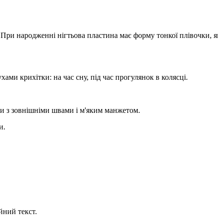
ри народженні нігтьова пластина має форму тонкої плівочки, яка
ами крихітки: на час сну, під час прогулянок в колясці.
и з зовнішніми швами і м'яким манжетом.
и.
йний текст.