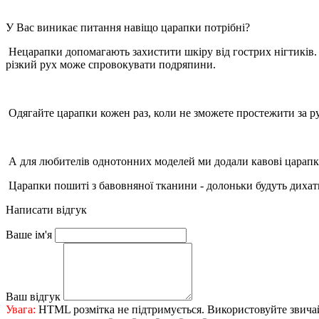
У Вас виникає питання навіщо царапки потрібні?
Нецарапки допомагають захистити шкіру від гострих нігтиків. П
різкий рух може спровокувати подряпини.
Одягайте царапки кожен раз, коли не зможете простежити за рух
А для любителів однотонних моделей ми додали кавові царапк
Царапки пошиті з бавовняної тканини - долоньки будуть дихат
Написати відгук
Ваше ім'я
Ваш відгук
Увага:
HTML розмітка не підтримується. Використовуйте звича