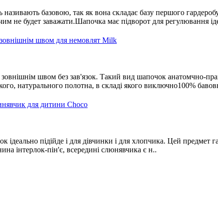
ь називають базовою, так як вона складає базу першого гардер
м не будет заважати.Шапочка має підворот для регулювання іде
зовнішнім швом без зав'язок. Такий вид шапочок анатомчно-пра
кого, натурального полотна, в складі якого виключно100% бавов
 ідеально підійде і для дівчинки і для хлопчика. Цей предмет г
ина інтерлок-пін'є, всередині слюнявчика є н..