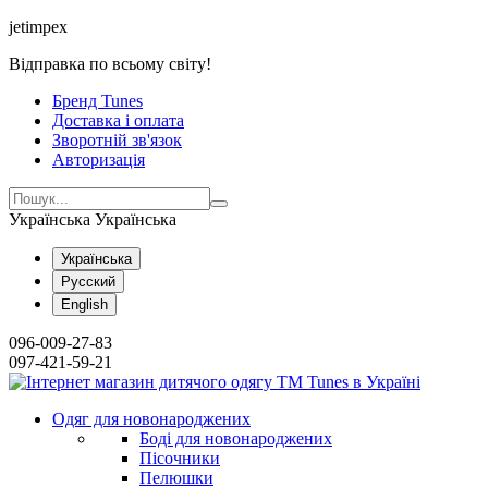
jetimpex
Відправка по всьому світу!
Бренд Tunes
Доставка і оплата
Зворотній зв'язок
Авторизація
Українська
Українська
Українська
Русский
English
096-009-27-83
097-421-59-21
Одяг для новонароджених
Боді для новонароджених
Пісочники
Пелюшки