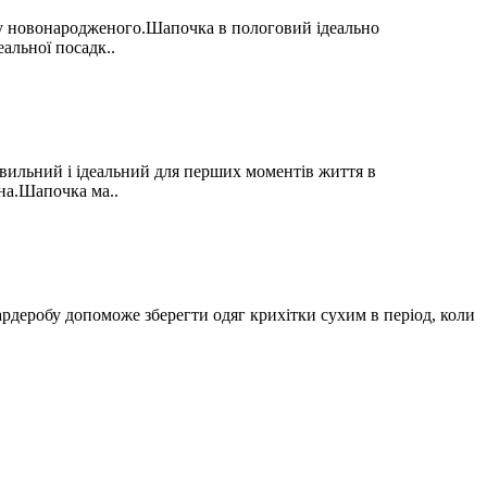
обу новонародженого.Шапочка в пологовий ідеально
альної посадк..
вильний і ідеальний для перших моментів життя в
на.Шапочка ма..
ардеробу допоможе зберегти одяг крихітки сухим в період, коли