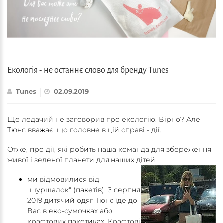
Екологія - не останнє слово для бренду Tunes
Tunes
02.09.2019
Ще ледачий не заговорив про екологію. Вірно? Але
Тюнс вважає, що головне в цій справі - дії.
Отже, про дії, які робить наша команда для збереження
живої і зеленої планети для наших дітей:
ми відмовилися від
"шуршалок" (пакетів). З серпня
2019 дитячий одяг Тюнс їде до
Вас в еко-сумочках або
крафтових пакетиках. Крафтові