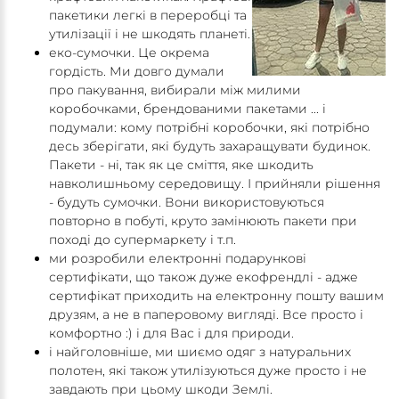
пакетики легкі в переробці та
утилізації і не шкодять планеті.
еко-сумочки. Це окрема
гордість. Ми довго думали
про пакування, вибирали між милими
коробочками, брендованими пакетами ... і
подумали: кому потрібні коробочки, які потрібно
десь зберігати, які будуть захаращувати будинок.
Пакети - ні, так як це сміття, яке шкодить
навколишньому середовищу. І прийняли рішення
- будуть сумочки. Вони використовуються
повторно в побуті, круто замінюють пакети при
поході до супермаркету і т.п.
ми розробили електронні подарункові
сертифікати, що також дуже екофрендлі - адже
сертифікат приходить на електронну пошту вашим
друзям, а не в паперовому вигляді. Все просто і
комфортно :) і для Вас і для природи.
і найголовніше, ми шиємо одяг з натуральних
полотен, які також утилізуються дуже просто і не
завдають при цьому шкоди Землі.