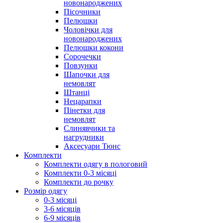
новонароджених
Пісочники
Пелюшки
Чоловічки для
новонароджених
Пелюшки кокони
Сорочечки
Повзунки
Шапочки для
немовлят
Штанці
Нецарапки
Пінетки для
немовлят
Слинявчики та
нагрудники
Аксесуари Тюнс
Комплекти
Комплекти одягу в пологовий
Комплекти 0-3 місяці
Комплекти до рочку
Розмір одягу
0-3 місяці
3-6 місяців
6-9 місяців