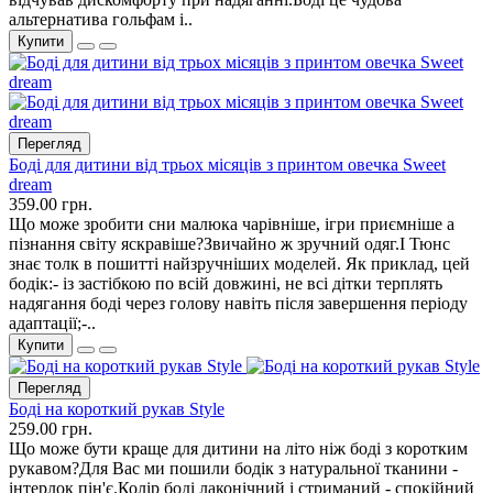
альтернатива гольфам і..
Купити
Перегляд
Боді для дитини від трьох місяців з принтом овечка Sweet
dream
359.00 грн.
Що може зробити сни малюка чарівніше, ігри приємніше а
пізнання світу яскравіше?Звичайно ж зручний одяг.І Тюнс
знає толк в пошитті найзручніших моделей. Як приклад, цей
бодік:- із застібкою по всій довжині, не всі дітки терплять
надягання боді через голову навіть після завершення періоду
адаптації;-..
Купити
Перегляд
Боді на короткий рукав Style
259.00 грн.
Що може бути краще для дитини на літо ніж боді з коротким
рукавом?Для Вас ми пошили бодік з натуральної тканини -
інтерлок пін'є.Колір боді лаконічний і стриманий - спокійний