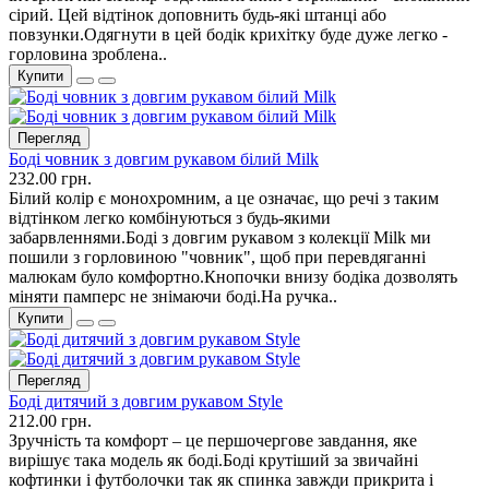
сірий. Цей відтінок доповнить будь-які штанці або
повзунки.Одягнути в цей бодік крихітку буде дуже легко -
горловина зроблена..
Купити
Перегляд
Боді човник з довгим рукавом білий Milk
232.00 грн.
Білий колір є монохромним, а це означає, що речі з таким
відтінком легко комбінуються з будь-якими
забарвленнями.Боді з довгим рукавом з колекції Milk ми
пошили з горловиною "човник", щоб при перевдяганні
малюкам було комфортно.Кнопочки внизу бодіка дозволять
міняти памперс не знімаючи боді.На ручка..
Купити
Перегляд
Боді дитячий з довгим рукавом Style
212.00 грн.
Зручність та комфорт – це першочергове завдання, яке
вирішує така модель як боді.Боді крутіший за звичайні
кофтинки і футболочки так як спинка завжди прикрита і