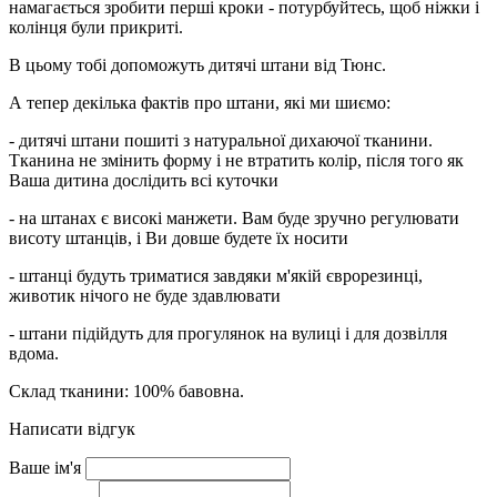
намагається зробити перші кроки - потурбуйтесь, щоб ніжки і
колінця були прикриті.
В цьому тобі допоможуть дитячі штани від Тюнс.
А тепер декілька фактів про штани, які ми шиємо:
- дитячі штани пошиті з натуральної дихаючої тканини.
Тканина не змінить форму і не втратить колір, після того як
Ваша дитина дослідить всі куточки
- на штанах є високі манжети. Вам буде зручно регулювати
висоту штанців, і Ви довше будете їх носити
- штанці будуть триматися завдяки м'якій єврорезинці,
животик нічого не буде здавлювати
- штани підійдуть для прогулянок на вулиці і для дозвілля
вдома.
Склад тканини: 100% бавовна.
Написати відгук
Ваше ім'я