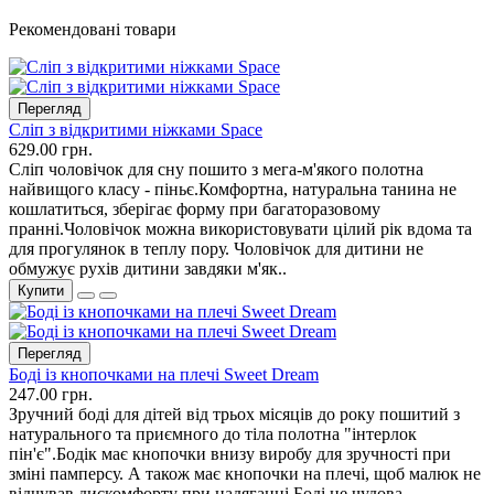
Рекомендовані товари
Перегляд
Сліп з відкритими ніжками Space
629.00 грн.
Сліп чоловічок для сну пошито з мега-м'якого полотна
найвищого класу - піньє.Комфортна, натуральна танина не
кошлатиться, зберігає форму при багаторазовому
пранні.Чоловічок можна використовувати цілий рік вдома та
для прогулянок в теплу пору. Чоловічок для дитини не
обмужує рухів дитини завдяки м'як..
Купити
Перегляд
Боді із кнопочками на плечі Sweet Dream
247.00 грн.
Зручний боді для дітей від трьох місяців до року пошитий з
натурального та приємного до тіла полотна "інтерлок
пін'є".Бодік має кнопочки внизу виробу для зручності при
зміні памперсу. А також має кнопочки на плечі, щоб малюк не
відчував дискомфорту при надяганні.Боді це чудова