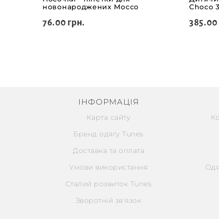
новонароджених Mocco
Choco 3
76.00 грн.
385.00
ІНФОРМАЦІЯ
Карта сайту
К
Бренд одягу Tunes
Доставка та оплата
Умови використання
Одя
Сталий розвиток Tunes
Зворотній зв'язок