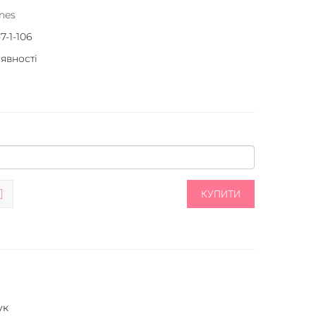
nes
7-1-106
аявності
КУПИТИ
ук