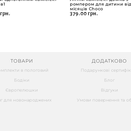
в1
ромпером для дитини від
місяців Choco
 грн.
379.00 грн.
ТОВАРИ
ДОДАТКОВО
омплекти в пологовий
Подарункові сертифік
Бодіки
Блог
Європелюшки
Відгуки
г для новонароджених
Умови повернення та о