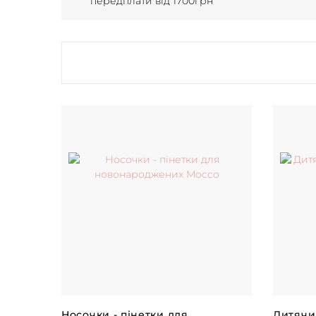
передплати від 1700грн
Носочки - пінетки для
Дитячи