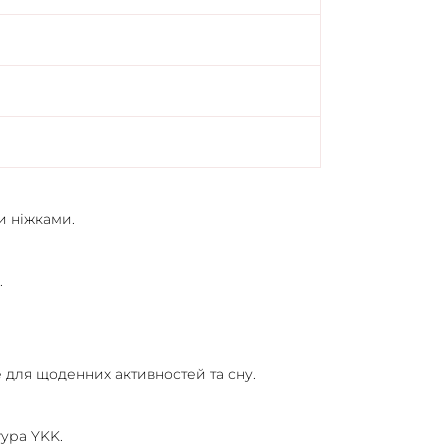
и ніжками.
.
 для щоденних активностей та сну.
тура YKK.