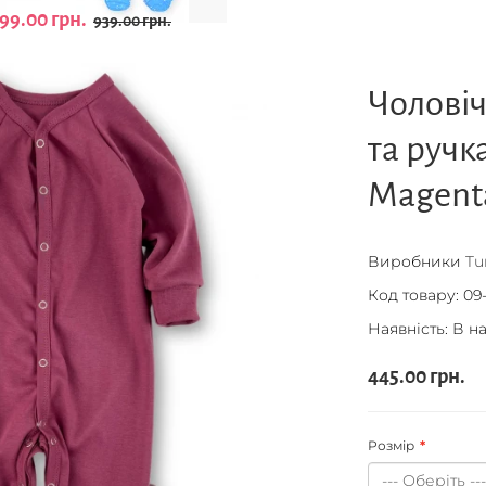
99.00 грн.
939.00 грн.
Чоловіч
та ручк
Magent
Виробники
Tu
Код товару:
09-
Наявність: В н
445.00 грн.
Розмір