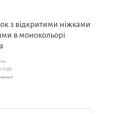
ок з відкритими ніжками
ами в монокольорі
a
nes
1-7-123
аявності