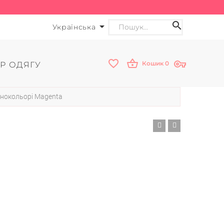
Українська
Кошик
0
Р ОДЯГУ
онокольорі Magenta