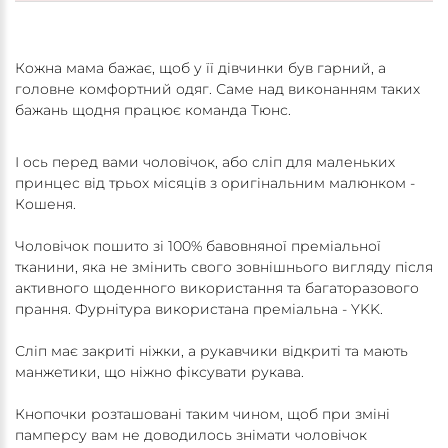
Кожна мама бажає, щоб у її дівчинки був гарний, а
головне комфортний одяг. Саме над виконанням таких
бажань щодня працює команда Тюнс.
І ось перед вами чоловічок, або сліп для маленьких
принцес від трьох місяців з оригінальним малюнком -
Кошеня.
Чоловічок пошито зі 100% бавовняної преміальної
тканини, яка не змінить свого зовнішнього вигляду після
активного щоденного використання та багаторазового
прання. Фурнітура використана преміальна - YKK.
Сліп має закриті ніжки, а рукавчики відкриті та мають
манжетики, що ніжно фіксувати рукава.
Кнопочки розташовані таким чином, щоб при зміні
памперсу вам не доводилось знімати чоловічок