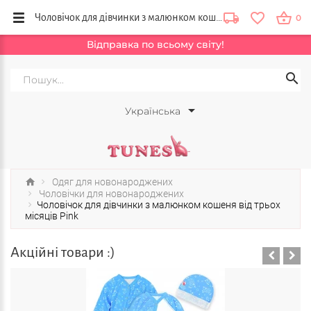
Чоловічок для дівчинки з малюнком кошеня від трьох місяців Pink купити в інтернет магазині Тюнс, Львів, Одеса, Київ
0
Відправка по всьому світу!
Українська
Одяг для новонароджених
Чоловічки для новонароджених
Чоловічок для дівчинки з малюнком кошеня від трьох
місяців Pink
Акційні товари :)