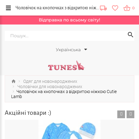
Чоловічок на кнопочках з відкритою ніжкою Cutie Lamb купити в інтернет магазині одягу для дітей бренду Тюнс, Львів, Тернопіль, Бориспіль, Україна
0
Відправка по всьому світу!
Українська
Одяг для новонароджених
Чоловічки для новонароджених
Чоловічок на кнопочках з відкритою ніжкою Cutie
Lamb
Акційні товари :)