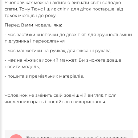
У чоловічках можна і активно вивчати світ і солодко
спати. Тому Тюнс і шиє сліпи для діток постарше, від
трьох місяців і до року.
Перед Вами модель, яка:
- має застібки кнопочки до двох п'ят, для зручності зміни
підгузника і переодягання;
- має манжетики на ручках, для фіксації рукава;
- має на ніжках високий манжет, Ви зможете довше
носити модель;
- пошита з преміальних матеріалів.
Чоловічок не змінить свій зовнішній вигляд після
численних прань і постійного використання.
Безкоштовна доставка за повної передплати