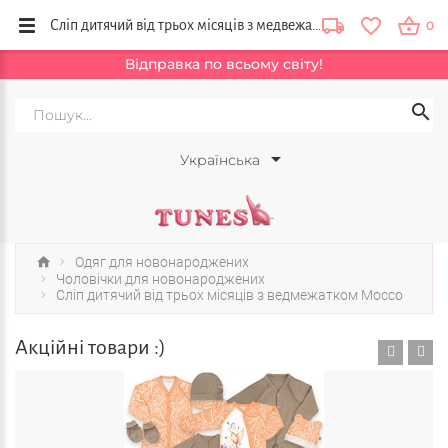
Сліп дитячий від трьох місяців з медвежатком Mocco купити від бренду дитячого одягу Тюнс. Львів, Тернопіль, Ужгород, Україна
0
Відправка по всьому світу!
Українська
Одяг для новонароджених
Чоловічки для новонароджених
Сліп дитячий від трьох місяців з ведмежатком Mocco
Акційні товари :)