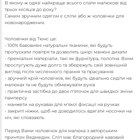
В якому ж одязі найкраще всього спати малюкові від
трьох місяців до року?
Самим зручним одягом є сліпи або ж чоловічки для
новонароджених.
Чоловічки від Тюнс це:
- 100% бавовняні натуральні тканини, які будуть
пропускати повітря та дозволять шкірі манюні дихати
- преміальні матеріали, такі як фурнітура, полотна. Вони
прослугують дуже долго та збережуть свій зовнішній
вигляд після численного прання та прасування
- зручний крій чоловічків, які будуть ідеально сидіти на
малюках та не будуть обмежувати рухів
- практична застібка до двох п'яточок для швидкої зміни
памперсу
- манжети на рукавах для м'якої фіксації на ручках
- закриті ніжки, щоб не доводилось вдягати носочки на
ніч, які сповзають
Перед Вами чоловічок для малюка з авторським
принтом Ведмедик. Сліп має благородний кавовий