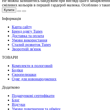
Не можна залишитись байдужим при вигляді цього забарвлення, 
сміливих кольорів в перший гардероб малюка. Особливо з так
Купити
Інформація
Карта сайту
Бренд одягу Tunes
Доставка та оплата
Умови використання
Сталий розвиток Tunes
Зворотній зв'язок
ТОВАРИ
Комплекти в пологовий
Бодіки
Європелюшки
Одяг для новонароджених
Додатково
Подарункові сертифікати
Блог
Відгуки
Умови повернення та обміну