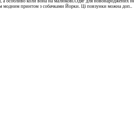
а особливо коли вона на малюкові.Одяг для новонароджених не з
им модним принтом з собачками Йорки. Ці повзунки можна доп..