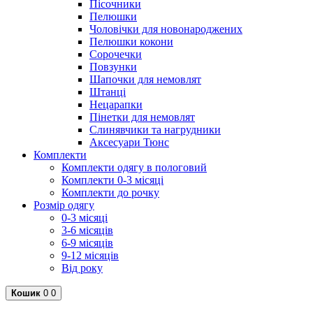
Пісочники
Пелюшки
Чоловічки для новонароджених
Пелюшки кокони
Сорочечки
Повзунки
Шапочки для немовлят
Штанці
Нецарапки
Пінетки для немовлят
Слинявчики та нагрудники
Аксесуари Тюнс
Комплекти
Комплекти одягу в пологовий
Комплекти 0-3 місяці
Комплекти до рочку
Розмір одягу
0-3 місяці
3-6 місяців
6-9 місяців
9-12 місяців
Від року
Кошик
0
0