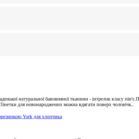
енької натуральної бавовняної тканини - інтрелок класу пін'є.
.Пінетки для новонароджених можна вдягати поверх чоловічк..