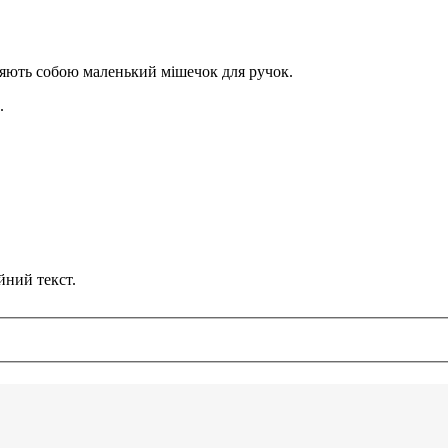
яють собою маленький мішечок для ручок.
.
йний текст.