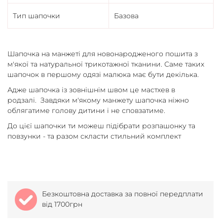
Тип шапочки
Базова
Шапочка на манжеті для новонародженого пошита з
м'якої та натуральної трикотажної тканини. Саме таких
шапочок в першому одязі малюка має бути декілька.
Адже шапочка із зовнішнім швом це мастхев в
родзалі. Завдяки м'якому манжету шапочка ніжно
облягатиме голову дитини і не сповзатиме.
До цієї шапочки ти можеш підібрати розпашонку та
повзунки - та разом скласти стильний комплект
Безкоштовна доставка за повної передплати
від 1700грн