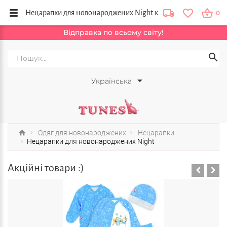
Нецарапки для новонароджених Night купити в інтернет магазині одягу для новонароджених Тюнс. Україна, Київ, Львів, Одеса
0
Відправка по всьому світу!
Українська
Одяг для новонароджених
Нецарапки
Нецарапки для новонароджених Night
Акційні товари :)