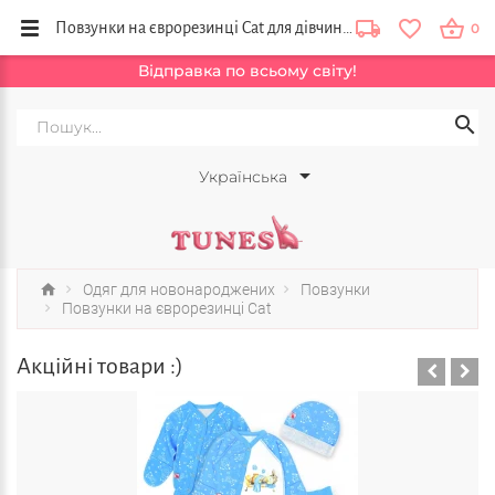
Повзунки на єврорезинці Cat для дівчинки в інтернет магазині бренду Tunes
0
Відправка по всьому світу!
Українська
Одяг для новонароджених
Повзунки
Повзунки на єврорезинці Cat
Акційні товари :)