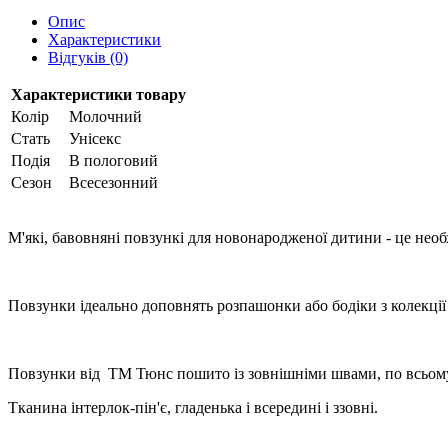
Опис
Характеристики
Відгуків (0)
Характеристики товару
Колір
Молочний
Стать
Унісекс
Подія
В пологовий
Сезон
Всесезонний
М'які, бавовняні повзункі для новонародженої дитини - це необ
Повзунки ідеально доповнять розпашонки або бодіки з колекції
Повзунки від ТМ Тюнс пошито із зовнішніми швами, по всьому 
Тканина інтерлок-пін'є, гладенька і всередині і ззовні.