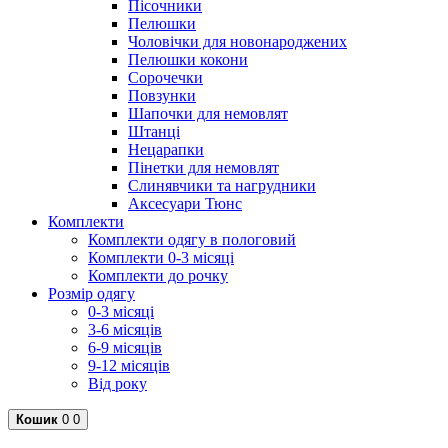
Пісочники
Пелюшки
Чоловічки для новонароджених
Пелюшки кокони
Сорочечки
Повзунки
Шапочки для немовлят
Штанці
Нецарапки
Пінетки для немовлят
Слинявчики та нагрудники
Аксесуари Тюнс
Комплекти
Комплекти одягу в пологовий
Комплекти 0-3 місяці
Комплекти до рочку
Розмір одягу
0-3 місяці
3-6 місяців
6-9 місяців
9-12 місяців
Від року
Кошик
0
0