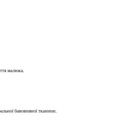
иття малюка.
ральної бавовняної тканини.