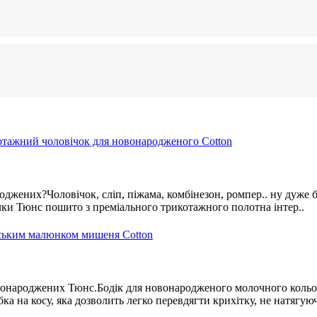
роджених?Чоловічок, сліп, піжама, комбінезон, ромпер.. ну дуже 
чки Тюнс пошито з преміального трикотажного полотна інтер..
новонароджених Тюнс.Бодік для новонародженого молочного коль
а на косу, яка дозволить легко перевдягти крихітку, не натягуюч