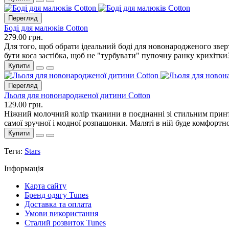
Перегляд
Боді для малюків Cotton
279.00 грн.
Для того, щоб обрати ідеальний боді для новонародженого звер
бути коса застібка, щоб не "турбувати" пупочну ранку крихітки3
Купити
Перегляд
Льоля для новонародженої дитини Cotton
129.00 грн.
Ніжний молочний колір тканини в поєднанні зі стильним принто
самої зручної і модної розпашонки. Маляті в ній буде комфортно
Купити
Теги:
Stars
Інформація
Карта сайту
Бренд одягу Tunes
Доставка та оплата
Умови використання
Сталий розвиток Tunes