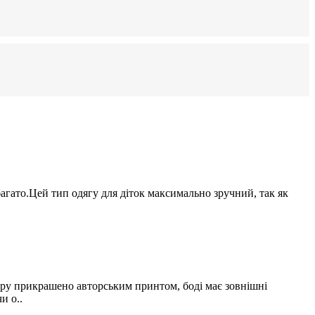
багато.Цей тип одягу для діток максимально зручний, так як
ору прикрашено авторським принтом, боді має зовнішні
и о..