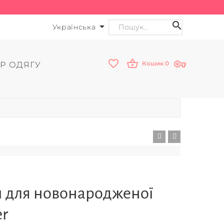
Українська
Кошик
0
Р ОДЯГУ
и для новонародженої
er