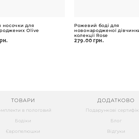
и носочки для
Рожевий боді для
роджених Olive
новонародженої дівчинк
колекції Rose
рн.
279.00 грн.
ТОВАРИ
ДОДАТКОВО
омплекти в пологовий
Подарункові сертифік
Бодіки
Блог
Європелюшки
Відгуки