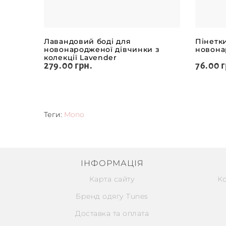
Лавандовий боді для
Пінетк
новонародженої дівчинки з
новона
колекції Lavender
279.00 грн.
76.00 г
Теги:
Mono
ІНФОРМАЦІЯ
Карта сайту
К
Бренд одягу Tunes
Доставка та оплата