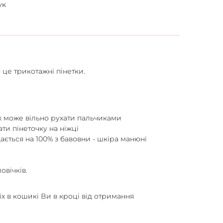
ук
 це трикотажні пінетки.
них може вільно рухати пальчиками
ати пінеточку на ніжці
ається на 100% з бавовни - шкіра манюні
овічків.
їх в кошикі Ви в кроці від отримання