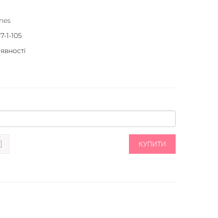
nes
7-1-105
аявності
КУПИТИ