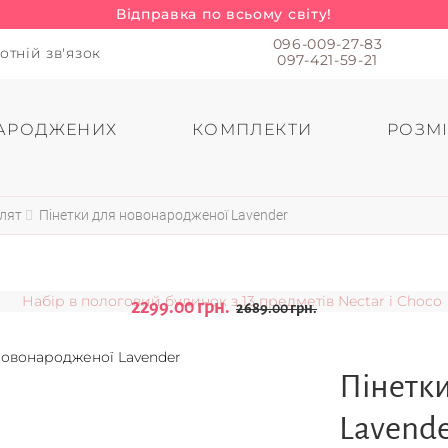
Відправка по всьому світу!
096-009-27-83
отній зв'язок
097-421-59-21
АРОДЖЕНИХ
КОМПЛЕКТИ
РОЗМІ
влят
Пінетки для новонародженої Lavender
2299.00 грн.
2689.00 грн.
Пінетк
Lavend