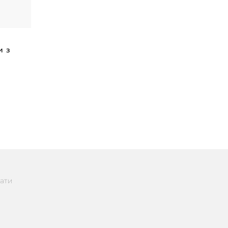
и з
ати