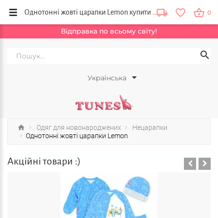
Однотонні жовті царапки Lemon купити в інтернет магазині від віробника Тюнс, Львів, Ужгород, Київ, Україна
0
Відправка по всьому світу!
Українська
Одяг для новонароджених
Нецарапки
Однотонні жовті царапки Lemon
Акційні товари :)