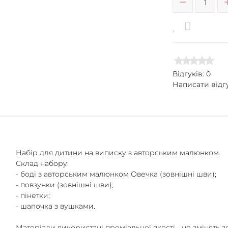
Відгуків: 0
Написати відг
Набір для дитини на виписку з авторським малюнком.
Склад набору:
- боді з авторським малюнком Овечка (зовнішні шви);
- повзунки (зовнішні шви);
- пінетки;
- шапочка з вушками.
Матеріали використані преміальної якості - не змінять 