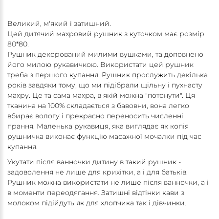
Великий, м'який і затишний.
Цей дитячий махровий рушник з куточком має розмір
80*80.
Рушник декорований милими вушками, та доповнено
його милою рукавичкою. Використати цей рушник
треба з першого купання. Рушник прослужить декілька
років завдяки тому, що ми підібрали щільну і пухнасту
махру. Це та сама махра, в якій можна "потонути". Ця
тканина на 100% складається з бавовни, вона легко
вбирає вологу і прекрасно переносить численні
прання. Маленька рукавиця, яка виглядає як копія
рушничка виконає функцію масажної мочалки під час
купання.
Укутати після ванночки дитину в такий рушник -
задоволення не лише для крихітки, а і для батьків.
Рушник можна використати не лише після ванночки, а і
в моменти переодягання. Затишні відтінки кави з
молоком підійдуть як для хлопчика так і дівчинки.