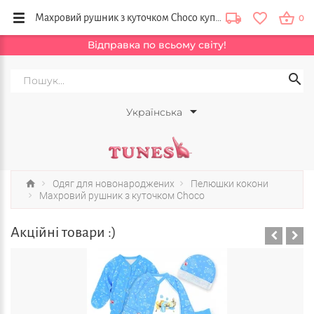
Махровий рушник з куточком Choco купити в інтернет магазині від виробника Тюнс, Львів, Луцьк, Тернопіль, Україна
0
Відправка по всьому світу!
Українська
Одяг для новонароджених
Пелюшки кокони
Махровий рушник з куточком Choco
Акційні товари :)