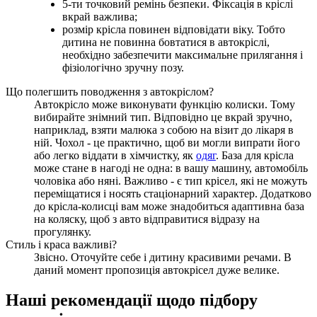
5-ти точковий ремінь безпеки. Фіксація в кріслі
вкрай важлива;
розмір крісла повинен відповідати віку. Тобто
дитина не повинна бовтатися в автокріслі,
необхідно забезпечити максимальне прилягання і
фізіологічно зручну позу.
Що полегшить поводження з автокріслом?
Автокрісло може виконувати функцію колиски. Тому
вибирайте знімний тип. Відповідно це вкрай зручно,
наприклад, взяти малюка з собою на візит до лікаря в
ній. Чохол - це практично, щоб ви могли випрати його
або легко віддати в хімчистку, як
одяг
. База для крісла
може стане в нагоді не одна: в вашу машину, автомобіль
чоловіка або няні. Важливо - є тип крісел, які не можуть
переміщатися і носять стаціонарний характер. Додатково
до крісла-колисці вам може знадобиться адаптивна база
на коляску, щоб з авто відправитися відразу на
прогулянку.
Стиль і краса важливі?
Звісно. Оточуйте себе і дитину красивими речами. В
даний момент пропозиція автокрісел дуже велике.
Наші рекомендації щодо підбору