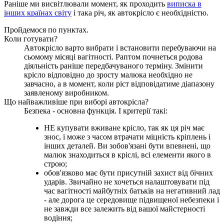
Раніше ми висвітлювали момент, як проходить
виписка в
інших країнах світу
і така річ, як автокрісло є необхідністю.
Пройдемося по пунктах.
Коли готувати?
Автокрісло варто вибрати і встановити перебуваючи на
сьомому місяці вагітності. Раптом почнеться родова
діяльність раніше передбачуваного терміну. Змінити
крісло відповідно до зросту малюка необхідно не
завчасно, а в момент, коли ріст відповідатиме діапазону
заявленому виробником.
Що найважливіше при виборі автокрісла?
Безпека - основна функція. І критерії такі:
НЕ купувати вживане крісло, так як ця річ має
знос, і може з часом втрачати міцність кріплень і
інших деталей. Ви зобов'язані бути впевнені, що
малюк знаходиться в кріслі, всі елементи якого в
строю;
обов'язково має бути присутній захист від бічних
ударів. Звичайно не хочеться налаштовувати під
час вагітності майбутніх батьків на негативний лад
- але дорога це середовище підвищеної небезпеки і
не завжди все залежить від вашої майстерності
водіння;