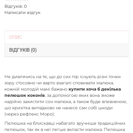
Відгуків: 0
Написати відгук
ОПИС
ВІДГУКІВ (0)
Не дивлячись на те, що до сих пір існують різні точки
зору стосовно чи варто взагалі сповивати малюка,
кожній молодій мамі бажано
купити хоча б декілька
пелюшок коконів
, за допомогою яких вона зможе
надійно захистити сон малюка, а також буде впевненою,
шо крихітка випадково не нанесе сам собі шкоди
(через рефлекс Моро).
Пелюшка на блискавці набагато зручніше традиційних
пелюшок, так як в неї легше вкласти малюка. Пелюшка