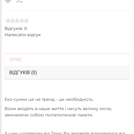
Відгуків: 0
Написати відгук
ОПИС
ВІДГУКІВ (0)
Еко-сумки це не тренд - це необхідність.
Вони входять в наше життя і несуть велику місію,
замінюючи собою поліетиленові пакети.
З цим шоппером від Тюнс Ви зможете відмовитися від