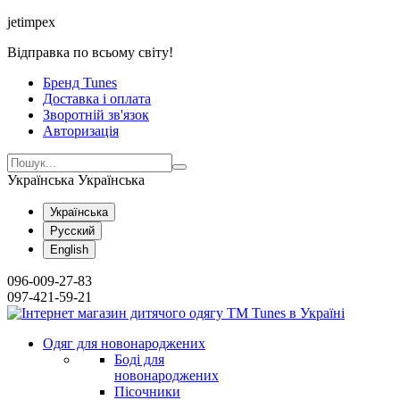
jetimpex
Відправка по всьому світу!
Бренд Tunes
Доставка і оплата
Зворотній зв'язок
Авторизація
Українська
Українська
Українська
Русский
English
096-009-27-83
097-421-59-21
Одяг для новонароджених
Боді для
новонароджених
Пісочники