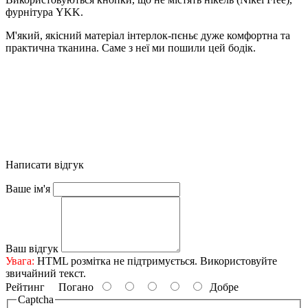
фурнітура YKK.
М'який, якісний матеріал інтерлок-пєньє дуже комфортна та
практична тканина. Саме з неї ми пошили цей бодік.
Написати відгук
Ваше ім'я
Ваш відгук
Увага:
HTML розмітка не підтримується. Використовуйте
звичайний текст.
Рейтинг
Погано
Добре
Captcha