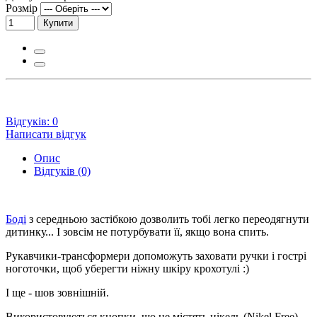
Розмір
Купити
Відгуків: 0
Написати відгук
Опис
Відгуків (0)
Боді
з середньою застібкою дозволить тобі легко переодягнути
дитинку... І зовсім не потурбувати її, якщо вона спить.
Рукавчики-трансформери допоможуть заховати ручки і гострі
ноготочки, щоб уберегти ніжну шкіру крохотулі :)
І ще - шов зовнішній.
Використовуються кнопки, що не містять нікель (Nikel Free),