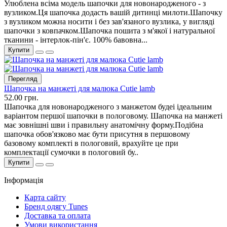
Улюблена всіма модель шапочки для новонародженого - з
вузликом.Ця шапочка додасть вашій дитинці милоти.Шапочку
з вузликом можна носити і без зав'язаного вузлика, у вигляді
шапочки з ковпачком.Шапочка пошита з м'якої і натуральної
тканини - інтерлок-пін'є. 100% бавовна...
Купити
Перегляд
Шапочка на манжеті для малюка Cutie lamb
52.00 грн.
Шапочка для новонародженого з манжетом будеі ідеальним
варіантом першої шапочки в пологовому. Шапочка на манжеті
має зовнішні шви і правильну анатомічну форму.Подібна
шапочка обов'язково має бути присутня в першовому
базовому комплекті в пологовий, врахуйте це при
комплектації сумочки в пологовий бу..
Купити
Інформація
Карта сайту
Бренд одягу Tunes
Доставка та оплата
Умови використання