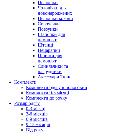
Пелюшки
Чоловічки для
новонароджених
Пелюшки кокони
Сорочечки
Повзунки
Шапочки для
немовлят
Штанці
Нецарапки
Пінетки для
немовлят
Слинявчики та
нагрудники
Аксесуари Тюнс
Комплекти
Комплекти одягу в пологовий
Комплекти 0-3 місяці
Комплекти до рочку
Розмір одягу
0-3 місяці
3-6 місяців
6-9 місяців
9-12 місяців
Від року