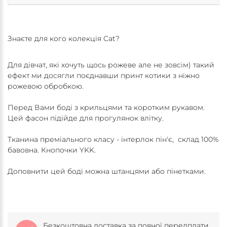
Знаєте для кого колекція Cat?
Для дівчат, які хочуть щось рожеве але не зовсім) такий
ефект ми досягли поєднавши принт котики з ніжно
рожевою обробкою.
Перед Вами боді з крильцями та коротким рукавом.
Цей фасон підійде для прогулянок влітку.
Тканина преміального класу - інтерлок пін'є, склад 100%
бавовна. Кнопочки YKK.
Доповнити цей боді можна штанцями або пінетками.
Безкоштовна доставка за повної передплати