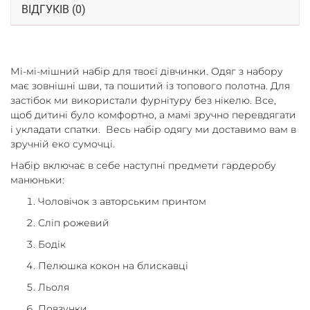
ВІДГУКІВ (0)
Мі-мі-мішний набір для твоєї дівчинки. Одяг з набору
має зовнішні шви, та пошитий із топового полотна. Для
застібок ми використали фурнітуру без нікелю. Все,
щоб дитині було комфортно, а мамі зручно перевдягати
і укладати спатки. Весь набір одягу ми доставимо вам в
зручній еко сумочці.
Набір включає в себе наступні предмети гардеробу
манюньки:
Чоловічок з авторським принтом
Сліп рожевий
Бодік
Пелюшка кокон на блискавці
Льоля
Повзунки