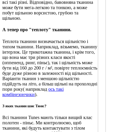
всі такі різні. Відповідно, бавовняна тканина
може бути мега-легкою та тонкою, а може
побут щільною ворсистою, грубою та
щільною.
А тепер про "теплоту" тканини.
Теплота тканини визначається щільністю і
типом тканини. Наприклад, візьмемо, тканину
інтерлок. Це трикотажна тканина, і крім того,
що вона має три різних класи якості
(оппененд, ринг, піньє), так і щільність може
бути від 160 до 200 г / м², повірте теплоємність
буде дуже різною в залежності від щільності.
Варіанти тканин з меншою щільністю
підійдуть на літо, а більш щільні на прохолодні
пори року( наприклад
ось такі
комбінезончики
).
З яких тканин шиє Тюнс?
Всі тканини Tunes мають тільки вищий клас
полотен - піньє. Ми контролюємо, щоб
тканини, які будуть контактувати з тілом