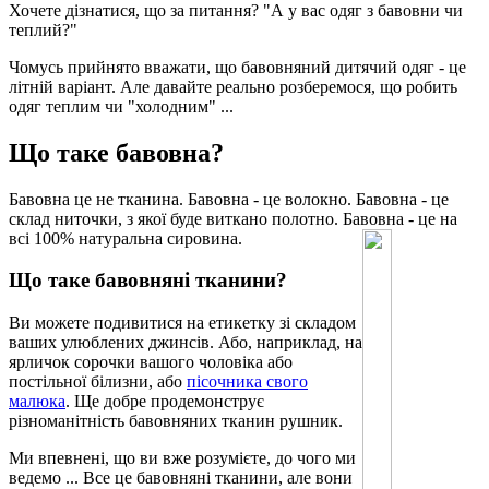
Хочете дізнатися, що за питання? "А у вас одяг з бавовни чи
теплий?"
Чомусь прийнято вважати, що бавовняний дитячий одяг - це
літній варіант. Але давайте реально розберемося, що робить
одяг теплим чи "холодним" ...
Що таке бавовна?
Бавовна це не тканина. Бавовна - це волокно. Бавовна - це
склад ниточки, з якої буде виткано полотно. Бавовна - це на
всі 100% натуральна сировина.
Що таке бавовняні тканини?
Ви можете подивитися на етикетку зі складом
ваших улюблених джинсів. Або, наприклад, на
ярличок сорочки вашого чоловіка або
постільної білизни, або
пісочника свого
малюка
. Ще добре продемонструє
різноманітність бавовняних тканин рушник.
Ми впевнені, що ви вже розумієте, до чого ми
ведемо ... Все це бавовняні тканини, але вони