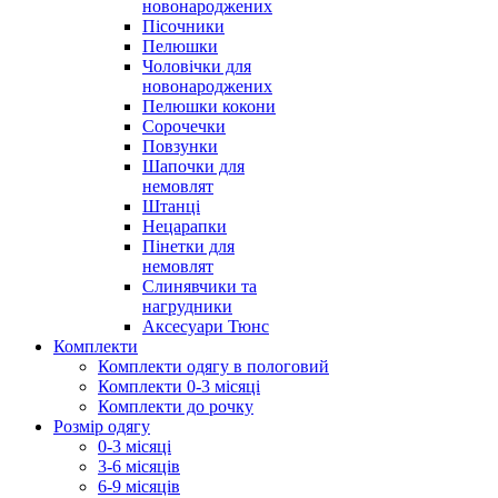
новонароджених
Пісочники
Пелюшки
Чоловічки для
новонароджених
Пелюшки кокони
Сорочечки
Повзунки
Шапочки для
немовлят
Штанці
Нецарапки
Пінетки для
немовлят
Слинявчики та
нагрудники
Аксесуари Тюнс
Комплекти
Комплекти одягу в пологовий
Комплекти 0-3 місяці
Комплекти до рочку
Розмір одягу
0-3 місяці
3-6 місяців
6-9 місяців