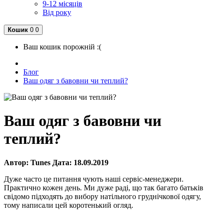
9-12 місяців
Від року
Кошик
0
0
Ваш кошик порожній :(
Блог
Ваш одяг з бавовни чи теплий?
Ваш одяг з бавовни чи
теплий?
Автор:
Tunes
Дата:
18.09.2019
Дуже часто це питання чують наші сервіс-менеджери.
Практично кожен день. Ми дуже раді, що так багато батьків
свідомо підходять до вибору натільного груднічкової одягу,
тому написали цей коротенький огляд.