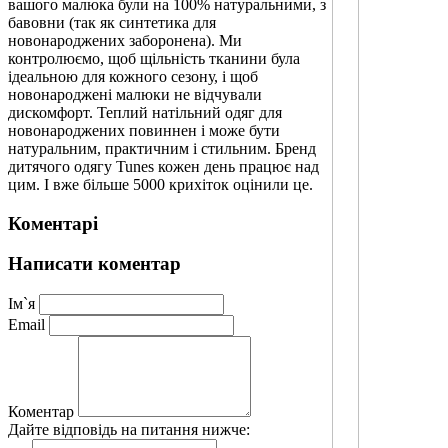
вашого малюка були на 100% натуральними, з
бавовни (так як синтетика для
новонароджених заборонена). Ми
контролюємо, щоб щільність тканини була
ідеальною для кожного сезону, і щоб
новонароджені малюки не відчували
дискомфорт. Теплий натільний одяг для
новонароджених повиннен і може бути
натуральним, практичним і стильним. Бренд
дитячого одягу Tunes кожен день працює над
цим. І вже більше 5000 крихіток оцінили це.
Коментарi
Написати коментар
Iм`я
Email
Коментар
Дайте відповідь на питання нижче: