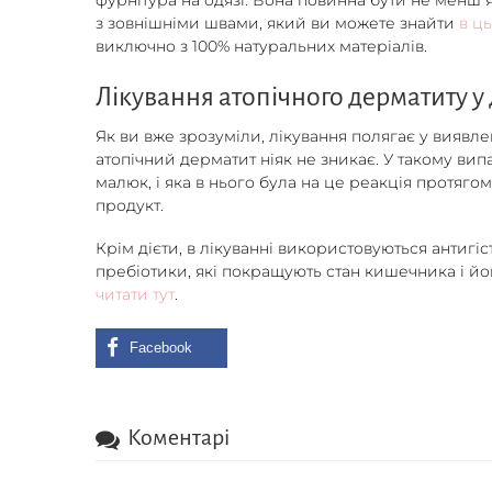
фурнітура на одязі. Вона повинна бути не менш я
з зовнішніми швами, який ви можете знайти
в ц
виключно з 100% натуральних матеріалів.
Лікування атопічного дерматиту у 
Як ви вже зрозуміли, лікування полягає у виявле
атопічний дерматит ніяк не зникає. У такому ви
малюк, і яка в нього була на це реакція протяг
продукт.
Крім дієти, в лікуванні використовуються антигіс
пребіотики, які покращують стан кишечника і йо
читати тут
.
Коментарi