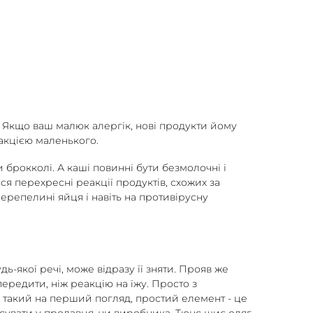
 Якщо ваш малюк алергік, нові продукти йому
акцією маленького.
брокколі. А каші повинні бути безмолочні і
я перехресні реакції продуктів, схожих за
перепелині яйця і навіть на противірусну
ь-якої речі, може відразу її зняти. Прояв же
передити, ніж реакцію на їжу. Просто з
, такий на перший погляд, простий елемент - це