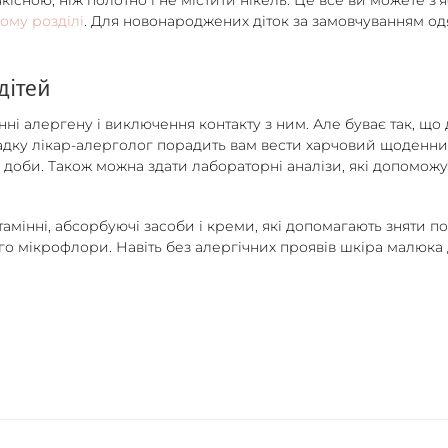
кісною, ніж полотно і не містити нікель. Це все ви можете з
ьому розділі
. Для новонароджених діток за замовчуванням одя
дітей
нні алергену і виключення контакту з ним. Але буває так, що 
падку лікар-алерголог порадить вам вести харчовий щоденник.
ом доби. Також можна здати лабораторні аналізи, які допомож
тамінні, абсорбуючі засоби і креми, які допомагають зняти п
го мікрофлори. Навіть без алергічних проявів шкіра малюка