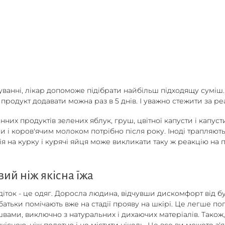
ванні, лікар допоможе підібрати найбільш підходящу суміш.
родукт додавати можна раз в 5 днів. І уважно стежити за ре
 продуктів зелених яблук, груш, цвітної капусти і капусти 
 і коров'ячим молоком потрібно після року. Іноді трапляютьс
я на курку і курячі яйця може викликати таку ж реакцію на 
ий ніж якісна їжа
іток - це одяг. Доросла людина, відчувши дискомфорт від буд
 батьки помічають вже на стадії прояву на шкірі. Це легше по
вами, виключно з натуральних і дихаючих матеріалів. Також