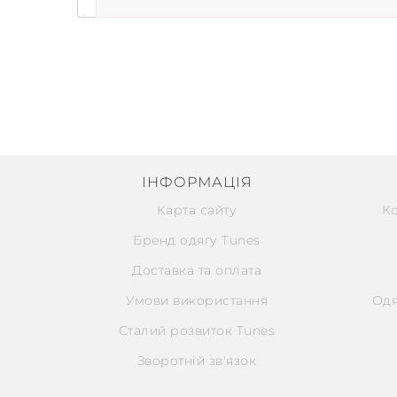
ІНФОРМАЦІЯ
Карта сайту
К
Бренд одягу Tunes
Доставка та оплата
Умови використання
Одя
Сталий розвиток Tunes
Зворотній зв'язок