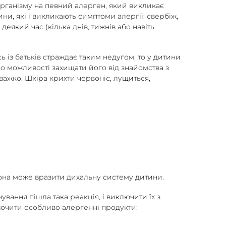
організму на певний алерген, який викликає
ни, які і викликають симптоми алергії: свербіж,
еякий час (кілька днів, тижнів або навіть
ь із батьків страждає таким недугом, то у дитини
по можливості захищати його від знайомства з
 важко. Шкіра крихти червоніє, лущиться,
 вона може вразити дихальну систему дитини.
вання пішла така реакція, і виключити їх з
лючити особливо алергенні продукти: