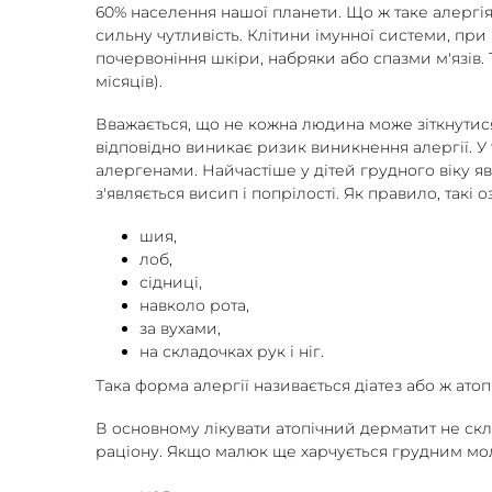
60% населення нашої планети. Що ж таке алергія
сильну чутливість. Клітини імунної системи, при
почервоніння шкіри, набряки або спазми м'язів. 
місяців).
Вважається, що не кожна людина може зіткнутися 
відповідно виникає ризик виникнення алергії. У
алергенами. Найчастіше у дітей грудного віку яв
з'являється висип і попрілості. Як правило, такі
шия,
лоб,
сідниці,
навколо рота,
за вухами,
на складочках рук і ніг.
Така форма алергії називається діатез або ж ат
В основному лікувати атопічний дерматит не скла
раціону. Якщо малюк ще харчується грудним мол