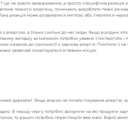
? Це не зовсім захворювання, а просто специфічна реакція 
 впливі певного алергену, починають виробляти певні речови
Така реакція може розвиватися миттєво або з'являтися через д
з алергією, а тільки схильні до неї люди. Якщо в родині хтос
 такому випадку за малюком потрібно уважно спостерігати і 
ною ознакою до схильності є харчова алергія. Помітити її не
 ознаки зазвичай локалізуються в певних місцях:
опічний дерматит. Якщо вчасно не почати лікування алергію,
дно. В першу чергу потрібно зрозуміти на які продукти харчу
оком, то раціон потрібно переглянути вже мамі. Варто вик